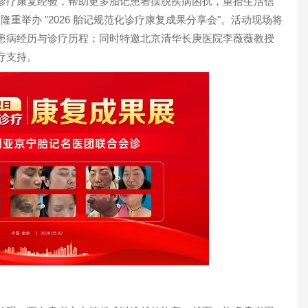
诊疗康复经验，帮助更多胎记患者摆脱疾病困扰，重拾生活信
日隆重举办 "2026 胎记规范化诊疗康复成果分享会"。活动现场将
患病经历与诊疗历程；同时特邀北京清华长庚医院李薇薇教授
疗支持。
1