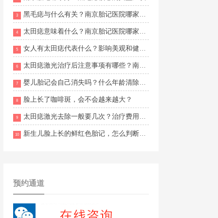
黑毛痣与什么有关？南京胎记医院哪家好一点？
3
太田痣意味着什么？南京胎记医院哪家好点
4
女人有太田痣代表什么？影响美观和健康吗？
5
太田痣激光治疗后注意事项有哪些？南京胎记专科医院排名？
6
婴儿胎记会自己消失吗？什么年龄清除更合适？
7
脸上长了咖啡斑，会不会越来越大？
8
太田痣激光去除一般要几次？治疗费用怎么算？
9
新生儿脸上长的鲜红色胎记，怎么判断是不是鲜红斑痣，会不会自行消退？
10
预约通道