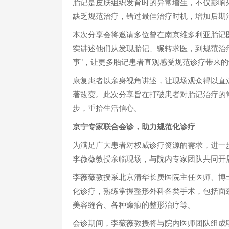
胎记是皮肤组织发育时的异常增生，不仅影响
缺乏规范治疗，错过最佳治疗时机，增加后期
本次分享会将邀请多位曾在南京维多利亚胎记
实讲述他们从发现胎记、辗转求医，到规范治疗
事”，让更多胎记患者直观感受规范诊疗带来
康复患者以亲身视角讲述，让现场观众得以直
著改变。此次分享旨在打破患者对胎记治疗的
步，重拾生活信心。
京宁专家联合会诊，助力规范化诊疗
为满足广大患者对权威诊疗资源的需求，进一
李薇薇教授亲临现场，与院内专家团队共同开
李薇薇教授系北京清华长庚医院主任医师、博
化诊疗，熟练掌握整形外科各类手术，包括面
美容缝合、各种瘢痕的整形治疗等。
会诊期间，李薇薇教授将与院内医师团队组成