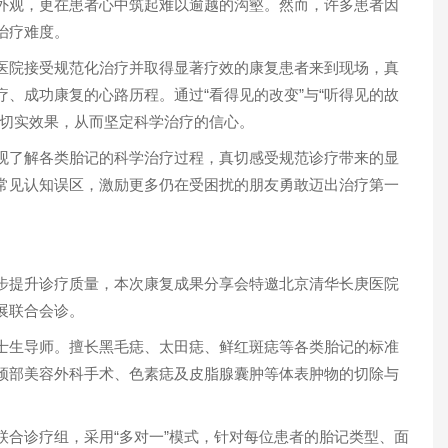
外观，更在患者心中筑起难以逾越的沟壑。然而，许多患者因
治疗难度。
医院接受规范化治疗并取得显著疗效的康复患者来到现场，真
、成功康复的心路历程。通过“看得见的改变”与“听得见的故
的切实效果，从而坚定科学治疗的信心。
观了解各类胎记的科学治疗过程，真切感受规范诊疗带来的显
常见认知误区，激励更多仍在受困扰的朋友勇敢迈出治疗第一
步提升诊疗质量，本次康复成果分享会特邀北京清华长庚医院
展联合会诊。
士生导师。擅长黑毛痣、太田痣、鲜红斑痣等各类胎记的标准
颈部美容外科手术、色素痣及皮脂腺囊肿等体表肿物的切除与
联合诊疗组，采用“多对一”模式，针对每位患者的胎记类型、面