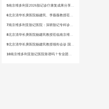
5
南京维多利亚2026胎记诊疗康复成果分享会，共同见证康复新生
6
北京清华长庚医院杨建民、李薇薇教授莅临南京维多利亚，国庆黄金周盛大开启胎记专病联合会诊！
7
南京维多利亚胎记医院：深耕胎记专科诊疗，构建全龄健康管理新范式
8
北京清华长庚医院杨建民教授莅临南京维多利亚胎记诊疗，本周末联合会诊开启！
9
北京清华长庚医院杨建民教授领衔会诊 国家级公益基金助力胎记患儿健康行动在宁启动
10
南京维多利亚胎记医院靠谱吗？专业团队，安心之选