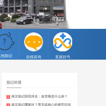
其他胎记
在线咨询
直接挂号
胎记科普
南京胎记医院排名：血管瘤是什么病？
1
南京胎记哪家好？黑毛痣核心的典型症状
2