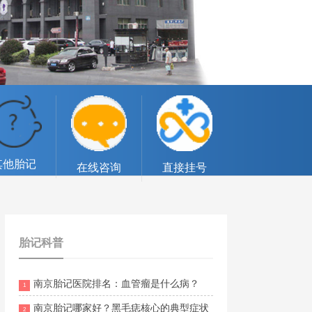
其他胎记
在线咨询
直接挂号
胎记科普
南京胎记医院排名：血管瘤是什么病？
1
南京胎记哪家好？黑毛痣核心的典型症状
2