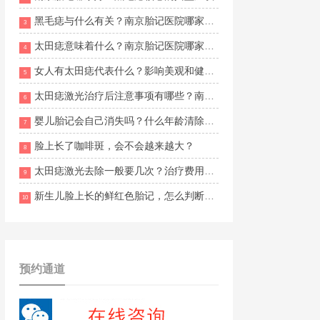
黑毛痣与什么有关？南京胎记医院哪家好一点？
3
太田痣意味着什么？南京胎记医院哪家好点
4
女人有太田痣代表什么？影响美观和健康吗？
5
太田痣激光治疗后注意事项有哪些？南京胎记专科医院排名？
6
婴儿胎记会自己消失吗？什么年龄清除更合适？
7
脸上长了咖啡斑，会不会越来越大？
8
太田痣激光去除一般要几次？治疗费用怎么算？
9
新生儿脸上长的鲜红色胎记，怎么判断是不是鲜红斑痣，会不会自行消退？
10
预约通道