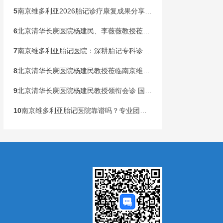
5
南京维多利亚2026胎记诊疗康复成果分享会，共同见证康复新生
6
北京清华长庚医院杨建民、李薇薇教授莅临南京维多利亚，国庆黄金周盛大开启胎记专病联合会诊！
7
南京维多利亚胎记医院：深耕胎记专科诊疗，构建全龄健康管理新范式
8
北京清华长庚医院杨建民教授莅临南京维多利亚胎记诊疗，本周末联合会诊开启！
9
北京清华长庚医院杨建民教授领衔会诊 国家级公益基金助力胎记患儿健康行动在宁启动
10
南京维多利亚胎记医院靠谱吗？专业团队，安心之选
）