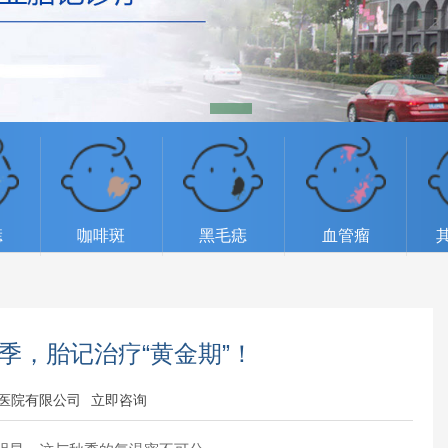
痣
咖啡斑
黑毛痣
血管瘤
季，胎记治疗“黄金期”！
医院有限公司
立即咨询