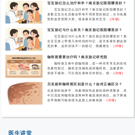
宝宝胎记怎么治疗科学？南京胎记医院哪里好？
宝宝胎记怎么治疗科学？南京胎记医院哪里好？
多数宝宝出生后都会带有不同类型的胎记，分为色素
型和血管型两大类。很多家长面对宝宝···
[详细]
宝宝胎记与什么有关？南京胎记医院哪里好？
宝宝胎记与什么有关？南京胎记医院哪里好？新
生宝宝身上带着几块特别的印记，是许多家长都会留
意的事。这些深浅不一的胎记，既藏着生···
[详细]
咖啡斑需要治疗吗？南京胎记研究院
咖啡斑又称牛奶咖啡斑，是一种非常常见的良性
色素性胎记，颜色呈浅褐色或深咖啡色，边缘柔和、
形状不规则，可出现在身体任何部位。很···
[详细]
贝克痣和咖啡斑区别是什么？如何正确区分？
在皮肤科临床中，色素增加性皮肤疾病种类繁多，其
中贝克痣和咖啡斑是两种常被混淆的病症。由于两者
在早期都可能表现为皮肤上的褐色斑···
[详细]
医生讲堂