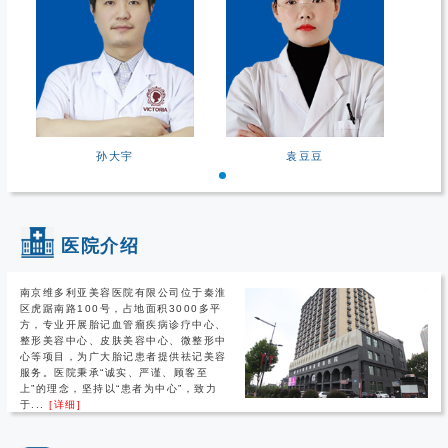
孙大宇
袁豆豆
医院介绍
南京维多利亚美容医院有限公司位于秦淮
区虎踞南路100号，占地面积3000多平
方，专业开展胎记血管瘤疾病诊疗中心、
整形美容中心、皮肤美容中心、微整形中
心等项目，为广大胎记患者提供祛记美容
服务。医院秉承“诚实、严谨、顾客至
上”的理念，坚持以“患者为中心”，致力
于...
[详细]