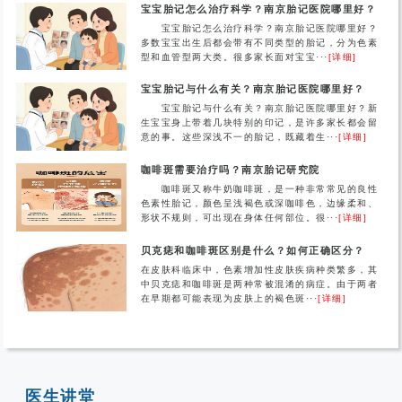
宝宝胎记怎么治疗科学？南京胎记医院哪里好？
宝宝胎记怎么治疗科学？南京胎记医院哪里好？
多数宝宝出生后都会带有不同类型的胎记，分为色素
型和血管型两大类。很多家长面对宝宝···
[详细]
宝宝胎记与什么有关？南京胎记医院哪里好？
宝宝胎记与什么有关？南京胎记医院哪里好？新
生宝宝身上带着几块特别的印记，是许多家长都会留
意的事。这些深浅不一的胎记，既藏着生···
[详细]
咖啡斑需要治疗吗？南京胎记研究院
咖啡斑又称牛奶咖啡斑，是一种非常常见的良性
色素性胎记，颜色呈浅褐色或深咖啡色，边缘柔和、
形状不规则，可出现在身体任何部位。很···
[详细]
贝克痣和咖啡斑区别是什么？如何正确区分？
在皮肤科临床中，色素增加性皮肤疾病种类繁多，其
中贝克痣和咖啡斑是两种常被混淆的病症。由于两者
在早期都可能表现为皮肤上的褐色斑···
[详细]
医生讲堂