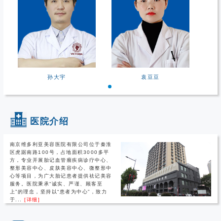
孙大宇
袁豆豆
医院介绍
南京维多利亚美容医院有限公司位于秦淮
区虎踞南路100号，占地面积3000多平
方，专业开展胎记血管瘤疾病诊疗中心、
整形美容中心、皮肤美容中心、微整形中
心等项目，为广大胎记患者提供祛记美容
服务。医院秉承“诚实、严谨、顾客至
上”的理念，坚持以“患者为中心”，致力
于...
[详细]