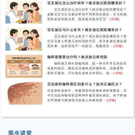
宝宝胎记怎么治疗科学？南京胎记医院哪里好？
宝宝胎记怎么治疗科学？南京胎记医院哪里好？
多数宝宝出生后都会带有不同类型的胎记，分为色素
型和血管型两大类。很多家长面对宝宝···
[详细]
宝宝胎记与什么有关？南京胎记医院哪里好？
宝宝胎记与什么有关？南京胎记医院哪里好？新
生宝宝身上带着几块特别的印记，是许多家长都会留
意的事。这些深浅不一的胎记，既藏着生···
[详细]
咖啡斑需要治疗吗？南京胎记研究院
咖啡斑又称牛奶咖啡斑，是一种非常常见的良性
色素性胎记，颜色呈浅褐色或深咖啡色，边缘柔和、
形状不规则，可出现在身体任何部位。很···
[详细]
贝克痣和咖啡斑区别是什么？如何正确区分？
在皮肤科临床中，色素增加性皮肤疾病种类繁多，其
中贝克痣和咖啡斑是两种常被混淆的病症。由于两者
在早期都可能表现为皮肤上的褐色斑···
[详细]
医生讲堂