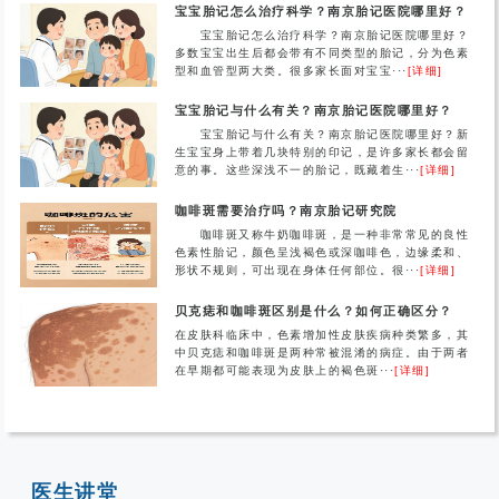
宝宝胎记怎么治疗科学？南京胎记医院哪里好？
宝宝胎记怎么治疗科学？南京胎记医院哪里好？
多数宝宝出生后都会带有不同类型的胎记，分为色素
型和血管型两大类。很多家长面对宝宝···
[详细]
宝宝胎记与什么有关？南京胎记医院哪里好？
宝宝胎记与什么有关？南京胎记医院哪里好？新
生宝宝身上带着几块特别的印记，是许多家长都会留
意的事。这些深浅不一的胎记，既藏着生···
[详细]
咖啡斑需要治疗吗？南京胎记研究院
咖啡斑又称牛奶咖啡斑，是一种非常常见的良性
色素性胎记，颜色呈浅褐色或深咖啡色，边缘柔和、
形状不规则，可出现在身体任何部位。很···
[详细]
贝克痣和咖啡斑区别是什么？如何正确区分？
在皮肤科临床中，色素增加性皮肤疾病种类繁多，其
中贝克痣和咖啡斑是两种常被混淆的病症。由于两者
在早期都可能表现为皮肤上的褐色斑···
[详细]
医生讲堂