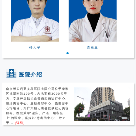
孙大宇
袁豆豆
医院介绍
南京维多利亚美容医院有限公司位于秦淮
区虎踞南路100号，占地面积3000多平
方，专业开展胎记血管瘤疾病诊疗中心、
整形美容中心、皮肤美容中心、微整形中
心等项目，为广大胎记患者提供祛记美容
服务。医院秉承“诚实、严谨、顾客至
上”的理念，坚持以“患者为中心”，致力
于...
[详细]