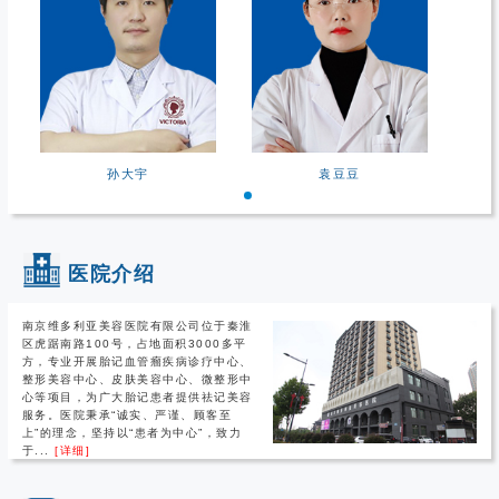
孙大宇
袁豆豆
医院介绍
南京维多利亚美容医院有限公司位于秦淮
区虎踞南路100号，占地面积3000多平
方，专业开展胎记血管瘤疾病诊疗中心、
整形美容中心、皮肤美容中心、微整形中
心等项目，为广大胎记患者提供祛记美容
服务。医院秉承“诚实、严谨、顾客至
上”的理念，坚持以“患者为中心”，致力
于...
[详细]