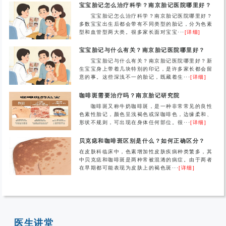
宝宝胎记怎么治疗科学？南京胎记医院哪里好？
宝宝胎记怎么治疗科学？南京胎记医院哪里好？
多数宝宝出生后都会带有不同类型的胎记，分为色素
型和血管型两大类。很多家长面对宝宝···
[详细]
宝宝胎记与什么有关？南京胎记医院哪里好？
宝宝胎记与什么有关？南京胎记医院哪里好？新
生宝宝身上带着几块特别的印记，是许多家长都会留
意的事。这些深浅不一的胎记，既藏着生···
[详细]
咖啡斑需要治疗吗？南京胎记研究院
咖啡斑又称牛奶咖啡斑，是一种非常常见的良性
色素性胎记，颜色呈浅褐色或深咖啡色，边缘柔和、
形状不规则，可出现在身体任何部位。很···
[详细]
贝克痣和咖啡斑区别是什么？如何正确区分？
在皮肤科临床中，色素增加性皮肤疾病种类繁多，其
中贝克痣和咖啡斑是两种常被混淆的病症。由于两者
在早期都可能表现为皮肤上的褐色斑···
[详细]
医生讲堂